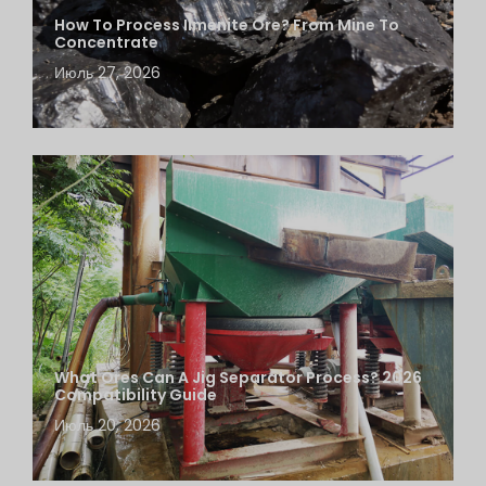
How To Process Ilmenite Ore? From Mine To
Concentrate
Июль 27, 2026
What Ores Can A Jig Separator Process? 2026
Compatibility Guide
Июль 20, 2026