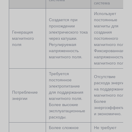
система
Использует
Создается при
постоянные
прохождении
магниты для
Генерация
электрического тока
создания
магнитного
через катушки.
постоянного
поля
Регулируемая
магнитного поля.
напряженность
Фиксированная
магнитного поля.
напряженность
магнитного поля.
Требуется
Отсутствие
постоянное
расхода энергии
электропитание
на поддержание
Потребление
для поддержания
магнитного поля.
энергии
магнитного поля.
Более
Более высокие
энергоэффективно
эксплуатационные
и экономично.
расходы.
Более сложное
Не требуют