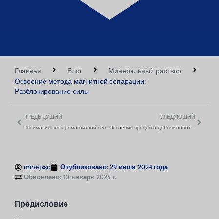
Главная
Блог
Минеральный раствор
Освоение метода магнитной сепарации:
Разблокирование силы
ПРЕДЫДУЩИЙ
СЛЕДУЮЩИЙ
Понимание электромагнитной сепарации: Исчерпывающее руководство
Освоение процесса добычи золота: Советы экспертов
minejxsc
Опубликовано:
29 июля 2024 года
Обновлено: 10 января 2025 г.
Предисловие