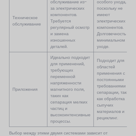
обслуживание из-
особого ухода,
за электрических
поскольку не
компонентов.
имеют
Техническое
Требуется
электрических
обслуживание
регулярный осмотр
компонентов.
и замена
Долговечность при
изношенных
минимальном
деталей.
уходе.
Идеально подходит
Подходит для
для применений,
областей
требующих
применения с
переменной
постоянными
напряженности
требованиями к
Приложения
магнитного поля,
сепарации, таких
таких как
как обработка
сепарация мелких
сыпучих
частиц и
материалов и
высокоинтенсивные
рециклинг.
процессы.
Выбор между этими двумя системами зависит от