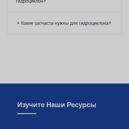
гидроциклон?
15
FX50
50
11-16
6
Какие запчасти нужны для гидроциклона?
Изучите Наши Ресурсы