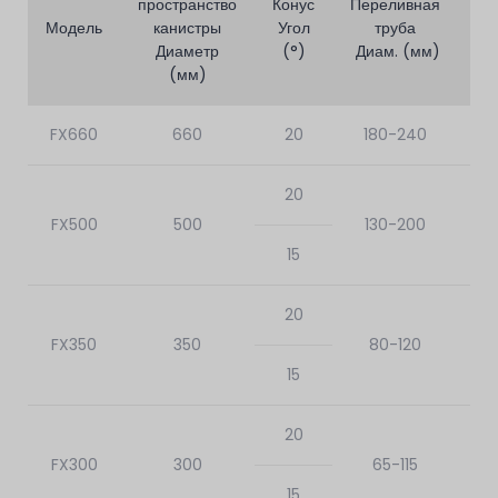
пространство
Конус
Переливная
Модель
канистры
Угол
труба
Зе
Диаметр
(°)
Диам. (мм)
(мм)
FX660
660
20
180-240
20
FX500
500
130-200
15
20
FX350
350
80-120
15
20
FX300
300
65-115
15