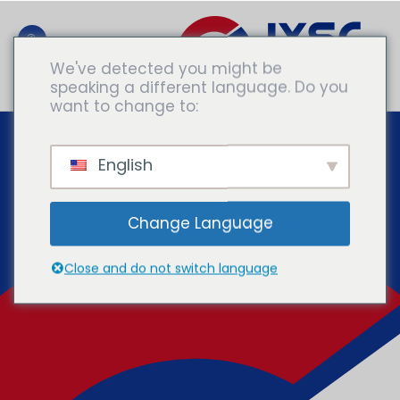
We've detected you might be
speaking a different language. Do you
Обратитесь К Экспертам
want to change to:
English
Change Language
Close and do not switch language