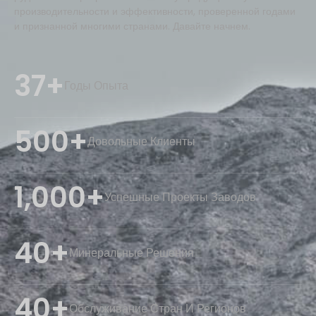
производительности и эффективности, проверенной годами
и признанной многими странами. Давайте начнем.
37+
Годы Опыта
500+
Довольные Клиенты
1,000+
Успешные Проекты Заводов
40+
Минеральные Решения
40+
Обслуживание Стран И Регионов