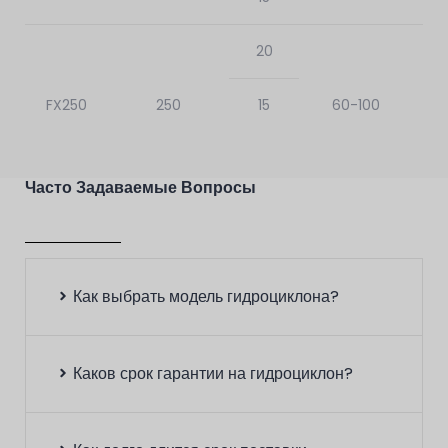
20
FX250
250
15
60-100
10
Часто Задаваемые Вопросы
20
FX200
200
15
40-65
Как выбрать модель гидроциклона?
10
Каков срок гарантии на гидроциклон?
20
FX150
150
15
30-45