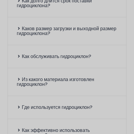
Как долго длится срок поставки
гидроциклона?
8
17
Каков размер загрузки и выходной размер
гидроциклона?
FX125
125
25-40
8
Как обслуживать гидроциклон?
20
FX100
100
15
20-40
Из какого материала изготовлен
гидроциклон?
8
Где используется гидроциклон?
15
FX75
75
15-22
6
Как эффективно использовать