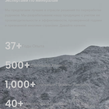
Экспертами По Минералам
Мы предлагаем лучшие в отрасли решения по переработке
рудников. Мы разрабатываем нашу продукцию с учетом ее
производительности и эффективности, проверенной годами
и признанной многими странами. Давайте начнем.
37+
Годы Опыта
500+
Довольные Клиенты
1,000+
Успешные Проекты Заводов
40+
Минеральные Решения