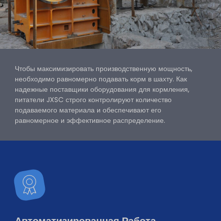
Чтобы максимизировать производственную мощность,
необходимо равномерно подавать корм в шахту. Как
надежные поставщики оборудования для кормления,
питатели JXSC строго контролируют количество
подаваемого материала и обеспечивают его
равномерное и эффективное распределение.
Автоматизированная Работа