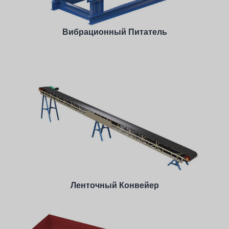
Подробнее
Вибрационный Питатель
Производительность: 0-560 TPH
Feeding Size: <900 mm
Материал обработки: Известняк, гранит, речная
галька, карбид кальция, кварцевый камень, доломит,
железная руда, бетон, уголь, гипс и т.д.
Подробнее
Ленточный Конвейер