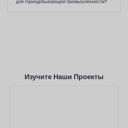
для горнодобывающей промышленности?
Изучите Наши Проекты
Это Заголовок
Lorem ipsum dolor sit amet consectetur
adipiscing elit dolor