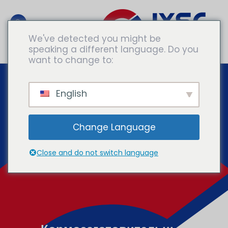
We've detected you might be
speaking a different language. Do you
Обратитесь К Экспертам
want to change to:
English
Change Language
Close and do not switch language