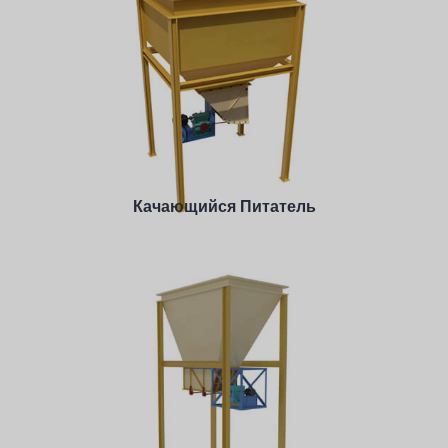
Качающийся Питатель
Производительность: 0-25 TPH
Feeding Size: <50 mm
Материал для обработки: Мелкозернистые
материалы