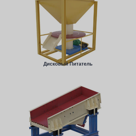
Производительность: 0-1400 TPH
Feeding Size: <500 mm
Материал для обработки: Неадгезивные материалы
Подробнее
Дисковый Питатель
Производительность: 0-85 TPH
Feeding Size: <80mm
Processing Material: Non-viscous materials, but not
suitable for powdery materials with good fluidity.