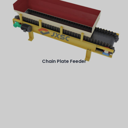
Производительность: 0-1284 TPH
Материал для обработки: Сыпучие и
гранулированные материалы с насыпной плотностью
0,5~2,5 т/г.
Подробнее
Chain Plate Feeder
Capacity: 100-400 m³/h
Width: 1200-2400 mm.