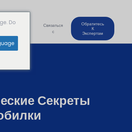
ge. Do
Обратитесь
Компания
Связаться
К
с
Экспертам
guage
еские Секреты
обилки