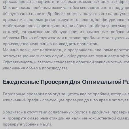
дросселировать энергию тяги в карманах сменных щековых фрез,
Механические проблемы возникают без своевременного предупр
обслуживание на пике. Дробилки должны получать его на регуля
приемлемые параметры монтируемого шланга, конфигурированн
стабильную производительность при сбросе штабеля через умер
деталей, нагромождение оборудования и повышенные требовани
образом: Плохо обслуживаемая щековая дробилка может увеличит
производственную линию на двадцать процентов.
Машина повышает надежность, а прозрачность плановых простое
эксплуатационного срока службы оборудования повышается эффе
Эффективность и затраты становятся обратной зависимостью, ког
увеличения объема производства.
Ежедневные Проверки Для Оптимальной Р
Регулярные проверки помогут защитить вас от проблем, которые 
ежедневный график следующие проверки до и во время эксплуа
Убедитесь в отсутствии ослабленных болтов в дробилке, провери
● Проверьте смазочные станции на наличие консистентной смазки
проверьте уровень масла.