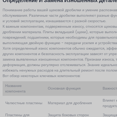
Определение И Замена Изношенных Детал
Понимание работы вашей щековой дробилки и умение распознава
обслуживания. Различные части дробилки выполняют разные функ
и условий эксплуатации, изнашиваются с разной скоростью.
К важным компонентам, подверженным износу, относятся щековы
дроблении материала. Плиты вкладышей (щеки), которые выполн
повреждений; подшипники, которые необходимы для правильного 
выполняющая двойную функцию - передачи усилия и устройства
Хотя определенный износ компонентов обычно ожидается, эффек
других компонентов и безопасность эксплуатации зависят от уп
замена выявленных изношенных компонентов. Признаки износа, 
деформация, должны регулярно отслеживаться. Знание идеальног
избежать ненужных расходов на длительный ремонт после полом
Вот обзор некоторых ключевых компонентов:
Название
Основная функция
Важност
компонента
Влияет 
Челюстные пластины
Материал для дробления
продукт
Пластины для
Защита боковых сторон
Защищае