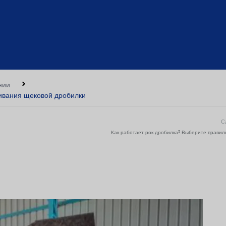
нии
ивания щековой дробилки
С
Как работает рок дробилка? Выберите прави