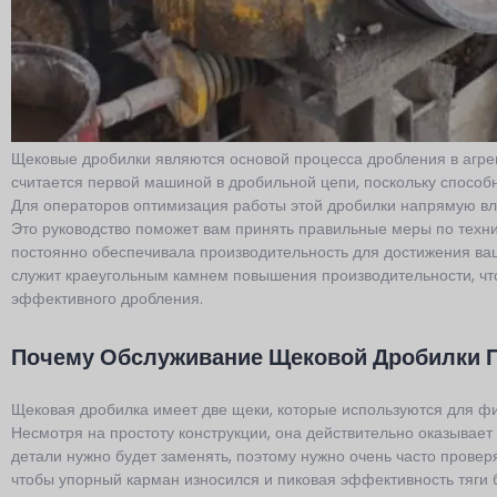
Щековые дробилки являются основой процесса дробления в агр
считается первой машиной в дробильной цепи, поскольку способ
Для операторов оптимизация работы этой дробилки напрямую вл
Это руководство поможет вам принять правильные меры по техн
постоянно обеспечивала производительность для достижения ва
служит краеугольным камнем повышения производительности, ч
эффективного дробления.
Почему Обслуживание Щековой Дробилки 
Щековая дробилка имеет две щеки, которые используются для ф
Несмотря на простоту конструкции, она действительно оказывает
детали нужно будет заменять, поэтому нужно очень часто проверя
чтобы упорный карман износился и пиковая эффективность тяги