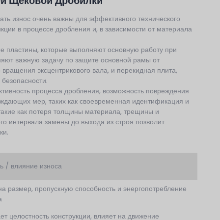
ей Щековой Дробилки
ть износ очень важны для эффективного технического
ции в процессе дробления и, в зависимости от материала
е пластины, которые выполняют основную работу при
яют важную задачу по защите основной рамы от
вращения эксцентрикового вала, и перекидная плита,
 безопасности.
тивность процесса дробления, возможность повреждения
реждающих мер, таких как своевременная идентификация и
такие как потеря толщины материала, трещины и
о интервала замены до выхода из строя позволит
ки.
ь / влияние износа
на размер, пропускную способность и энергопотребление
а
т целостность конструкции, влияет на движение