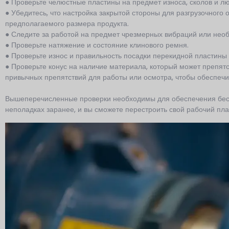
● Проверьте челюстные пластины на предмет износа, сколов и л
● Убедитесь, что настройка закрытой стороны для разгрузочного
предполагаемого размера продукта.
● Следите за работой на предмет чрезмерных вибраций или нео
● Проверьте натяжение и состояние клинового ремня.
● Проверьте износ и правильность посадки перекидной пластины 
● Проверьте конус на наличие материала, который может препятст
привычных препятствий для работы или осмотра, чтобы обеспечи
Вышеперечисленные проверки необходимы для обеспечения бес
неполадках заранее, и вы сможете перестроить свой рабочий план