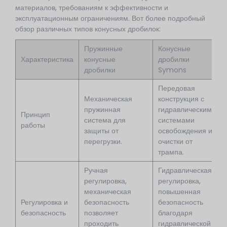
материалов, требованиям к эффективности и
эксплуатационным ограничениям. Вот более подробный
обзор различных типов конусных дробилок:
Пружинные
Конусные
Характеристика
конусные
дробилки
дробилки
Symons
Передовая
Механическая
конструкция с
пружинная
гидравлическими
Принцип
система для
системами
работы
защиты от
освобождения и
перегрузки.
очистки от
трампа.
Ручная
Гидравлическая
регулировка,
регулировка,
механическая
повышенная
Регулировка и
безопасность
безопасность
безопасность
позволяет
благодаря
проходить
гидравлической