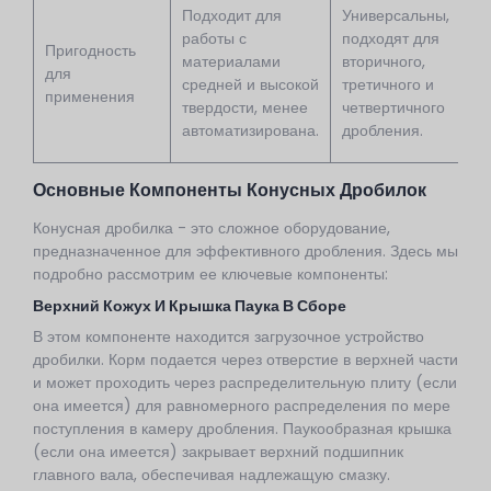
Подходит для
Универсальны,
работы с
подходят для
Пригодность
материалами
вторичного,
для
средней и высокой
третичного и
применения
твердости, менее
четвертичного
автоматизирована.
дробления.
Основные Компоненты Конусных Дробилок
Конусная дробилка - это сложное оборудование,
предназначенное для эффективного дробления. Здесь мы
подробно рассмотрим ее ключевые компоненты:
Верхний Кожух И Крышка Паука В Сборе
В этом компоненте находится загрузочное устройство
дробилки. Корм подается через отверстие в верхней части
и может проходить через распределительную плиту (если
она имеется) для равномерного распределения по мере
поступления в камеру дробления. Паукообразная крышка
(если она имеется) закрывает верхний подшипник
главного вала, обеспечивая надлежащую смазку.