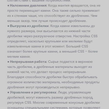
соответствии с вашими потребностями.
● Наложение давления
: Когда мантия вращается, она не
просто перемещает камни. Она также сильно прижимает
их к стенкам чаши, что способствует их дроблению. Чем
меньше зазор, тем лучше происходит дробление.
● Выгрузка из дробилки
: Когда камни измельчены до
нужного размера, они высыпаются из нижней части
дробилки через разгрузочное отверстие. Настройка CSS
определяет, насколько крупными или мелкими будут
измельченные камни в этот момент. Больший CSS
означает более крупные камни, а меньший CSS - более
мелкие камни.
● Непрерывная работа
: Сырье подается в верхнюю
часть дробилки, а дробленые материалы выходят из
нижней части, что делает процесс непрерывным.
Благодаря способности дробилки быстро обрабатывать
огромное количество материала, необходимые продукты
дробления могут производиться непрерывно.
● Управление и регулировка
: Люди, управляющие
дробилкой, могут изменять размер дробленых пород,
регулируя CSS. Многие современные конусные дробилки
оснащены специальными системами, которые позволяют