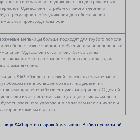
ерхтонкого измельчения и универсальны для различных
териалов. Однако они потребляют много энергии и
ебуют регулярного обслуживания для обеспечения
тимальной производительности.
ержневые мельницы больше подходят для грубого помола
имеют более низкое энергопотребление для определенных
именений. Однако они ограничены более узким
апазоном материалов и менее эффективны для задач
нкого измельчения.
льницы SAG обладают высокой производительностью и
гут обрабатывать большие объемы, что делает их
игодными для переработки сыпучих материалов. С другой
ороны, они имеют высокие эксплуатационные расходы и
ебуют тщательного управления размером мелющих тел и
рактеристиками материала.
ьница SAG против шаровой мельницы: Выбор правильной