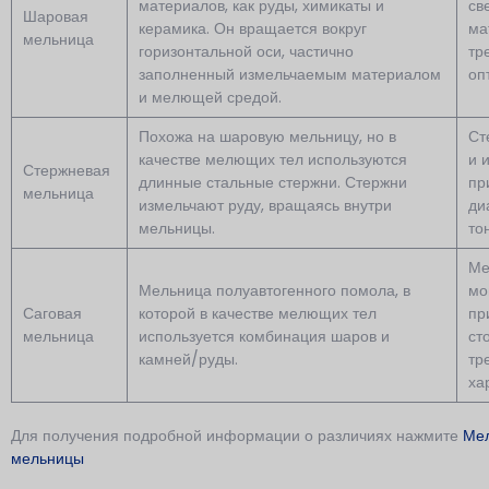
материалов, как руды, химикаты и
св
Шаровая
керамика. Он вращается вокруг
ма
мельница
горизонтальной оси, частично
тр
заполненный измельчаемым материалом
оп
и мелющей средой.
Похожа на шаровую мельницу, но в
Ст
качестве мелющих тел используются
и 
Стержневая
длинные стальные стержни. Стержни
пр
мельница
измельчают руду, вращаясь внутри
ди
мельницы.
то
Ме
Мельница полуавтогенного помола, в
мо
Саговая
которой в качестве мелющих тел
пр
мельница
используется комбинация шаров и
ст
камней/руды.
тр
ха
Для получения подробной информации о различиях нажмите
Мел
мельницы