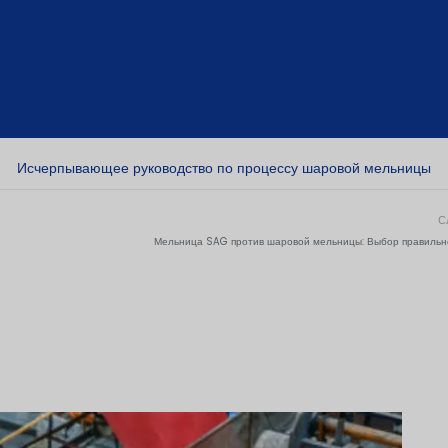
Исчерпывающее руководство по процессу шаровой мельницы
С
Мельница SAG против шаровой мельницы: Выбор правиль