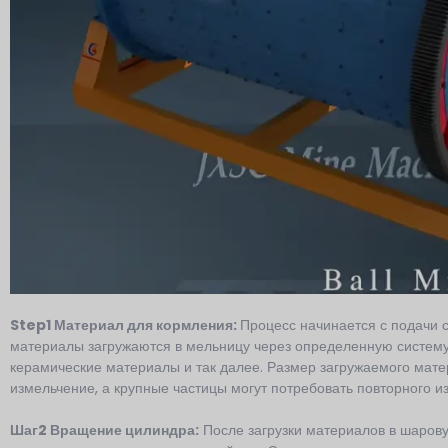
Step1 Материал для кормления:
Процесс начинается с подачи 
материалы загружаются в мельницу через определенную систему 
керамические материалы и так далее. Размер загружаемого мате
измельчение, а крупные частицы могут потребовать повторного и
Шаг2 Вращение цилиндра:
После загрузки материалов в шаров