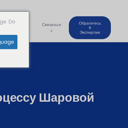
ge. Do
Обратитесь
Компания
Связаться
К
с
Экспертам
guage
оцессу Шаровой