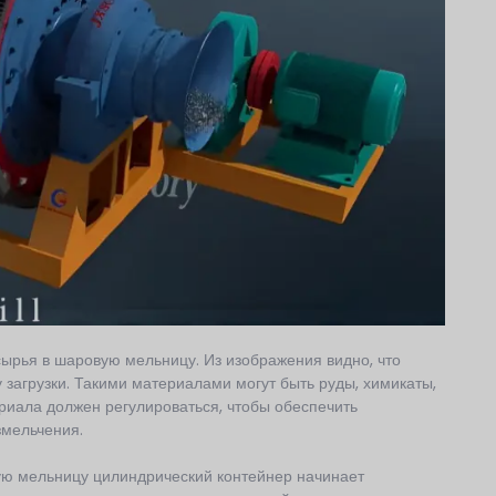
сырья в шаровую мельницу. Из изображения видно, что
загрузки. Такими материалами могут быть руды, химикаты,
риала должен регулироваться, чтобы обеспечить
змельчения.
ую мельницу цилиндрический контейнер начинает