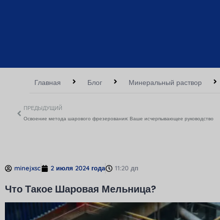
Главная
Блог
Минеральный раствор
ПРЕДЫДУЩИЙ
Освоение метода шарового фрезерования: Ваше исчерпывающее руководство
minejxsc
2 июля 2024 года
11:20 дп
Что Такое Шаровая Мельница?