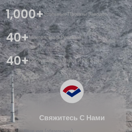
1,000+
Успешные Проекты Заводов
40+
Минеральные Решения
40+
Обслуживание Стран И Регионов
Свяжитесь С Нами
Ваше имя (обязательно)