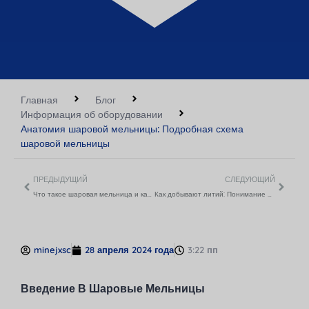
Главная
Блог
Информация об оборудовании
Анатомия шаровой мельницы: Подробная схема
шаровой мельницы
ПРЕДЫДУЩИЙ
СЛЕДУЮЩИЙ
Что такое шаровая мельница и как она работает? Углубленное объяснение
Как добывают литий: Понимание методов и технологий
minejxsc
28 апреля 2024 года
3:22 пп
Введение В Шаровые Мельницы