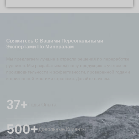
Свяжитесь С Вашими Персональными
Экспертами По Минералам
Мы предлагаем лучшие в отрасли решения по переработке
рудников. Мы разрабатываем нашу продукцию с учетом ее
производительности и эффективности, проверенной годами
и признанной многими странами. Давайте начнем.
37+
Годы Опыта
500+
Довольные Клиенты