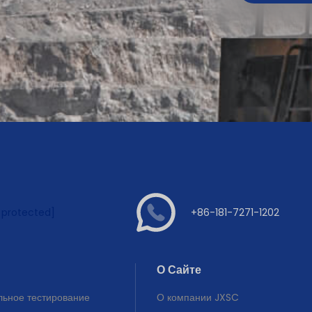
 protected]
+86-181-7271-1202
О Сайте
ьное тестирование
О компании JXSC