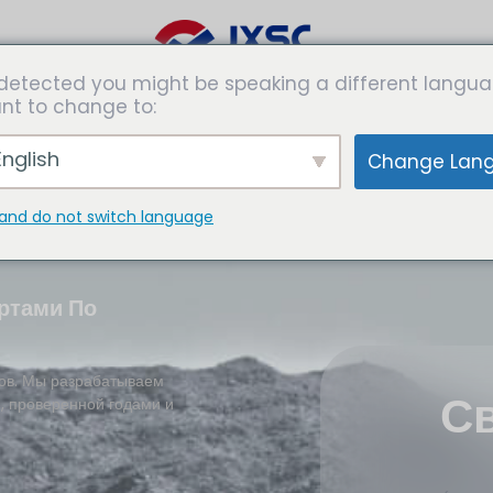
detected you might be speaking a different langua
абатывающие
Решения
Экспертизы
СМИ
nt to change to:
аводы
nglish
Change Lan
and do not switch language
ртами По
ов. Мы разрабатываем
С
, проверенной годами и