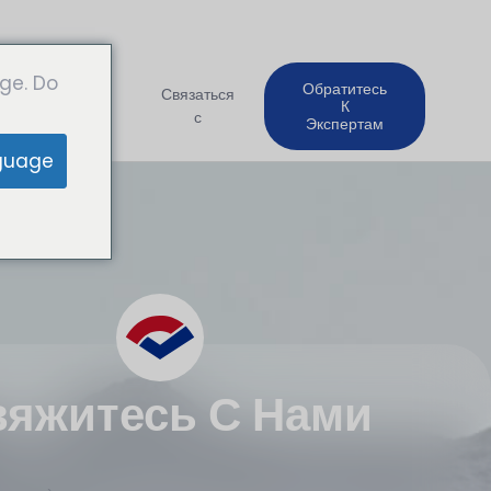
ge. Do
Обратитесь
Компания
Связаться
К
с
Экспертам
guage
вяжитесь С Нами