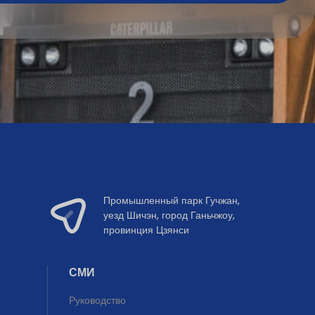
Промышленный парк Гучжан,
уезд Шичэн, город Ганьчжоу,
провинция Цзянси
СМИ
Руководство