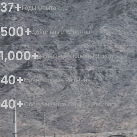
37+
Годы Опыта
500+
Довольные Клиенты
1,000+
Успешные Проекты Заводов
40+
Минеральные Решения
40+
Обслуживание Стран И Регионов