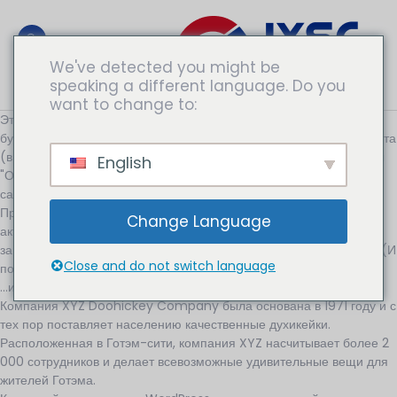
We've detected you might be
speaking a different language. Do you
Обратитесь К Экспертам
want to change to:
Это пример страницы. Она отличается от записи в блоге тем, что
будет находиться в одном месте и отображаться в навигации сайта
(в большинстве тем). Большинство людей начинают со страницы
English
"О себе", которая представляет их потенциальным посетителям
сайта. На ней может быть написано примерно следующее:
Привет! Днем я посыльный на велосипеде, ночью - начинающий
Change Language
актер, и это мой сайт. Я живу в Лос-Анджелесе, у меня есть
замечательная собака по имени Джек, и я люблю пинья-коладу. (И
Close and do not switch language
попадать под дождь).
...или что-то вроде этого:
Компания XYZ Doohickey Company была основана в 1971 году и с
тех пор поставляет населению качественные духикейки.
Расположенная в Готэм-сити, компания XYZ насчитывает более 2
000 сотрудников и делает всевозможные удивительные вещи для
жителей Готэма.