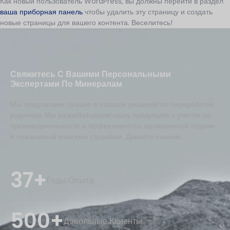
Как новый пользователь WordPress, вы должны перейти в раздел
ваша приборная панель
чтобы удалить эту страницу и создать
новые страницы для вашего контента. Веселитесь!
Свяжитесь С Вашими Персональными
Экспертами По Минералам
Мы предлагаем лучшие в отрасли решения по переработке
рудников. Мы разрабатываем нашу продукцию с учетом ее
производительности и эффективности, проверенной годами
и признанной многими странами. Давайте начнем.
37+
Годы Опыта
500+
Довольные Клиенты