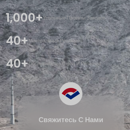
1,000+
Успешные Проекты Заводов
40+
Минеральные Решения
40+
Обслуживание Стран И Регионов
Свяжитесь С Нами