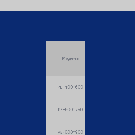
Главный
двигатель и
Модель
дизельное
топливо (опци
PE-400*600
30KW-6
PE-500*750
45KW-6
PE-600*900
75KW-6