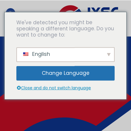
We've detected you might be
speaking a different language. Do you
Обратитесь К Экспертам
want to change to:
English
Change Language
Close and do not switch language