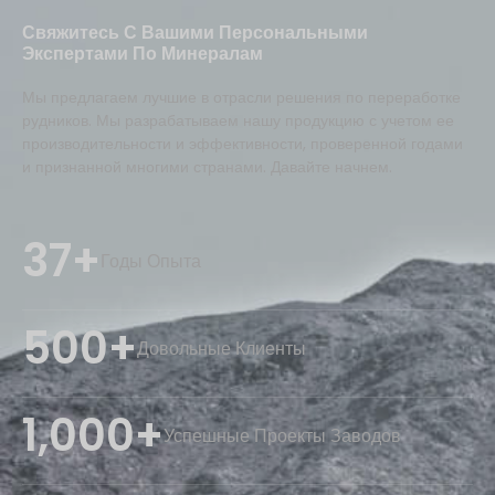
Свяжитесь С Вашими Персональными
Экспертами По Минералам
Мы предлагаем лучшие в отрасли решения по переработке
рудников. Мы разрабатываем нашу продукцию с учетом ее
производительности и эффективности, проверенной годами
и признанной многими странами. Давайте начнем.
37+
Годы Опыта
500+
Довольные Клиенты
1,000+
Успешные Проекты Заводов