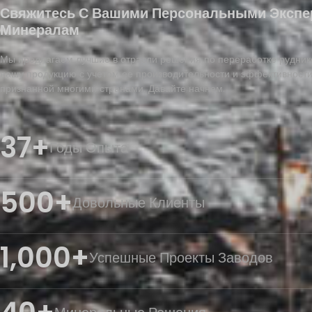
Свяжитесь С Вашими Персональными Экспе
Минералам
Мы предлагаем лучшие в отрасли решения по переработке рудник
нашу продукцию с учетом ее производительности и эффективности
признанной многими странами. Давайте начнем.
37+
Годы Опыта
500+
Довольные Клиенты
1,000+
Успешные Проекты Заводов