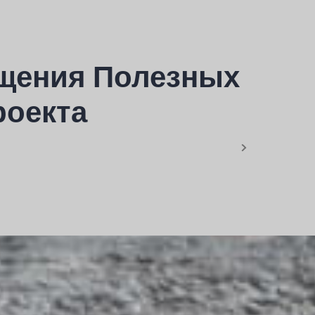
щения Полезных
роекта