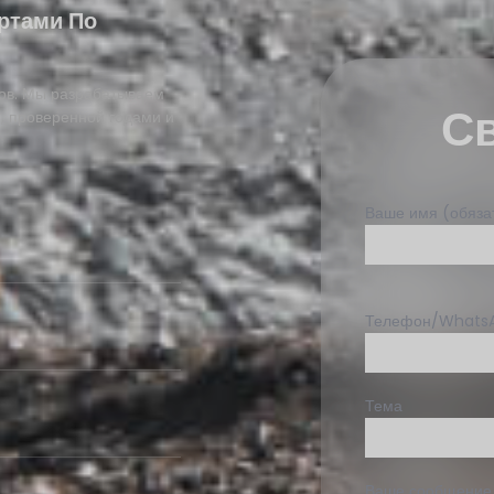
ртами По
ов. Мы разрабатываем
С
, проверенной годами и
Ваше имя (обяза
Телефон/Whats
Тема
Ваше сообщени