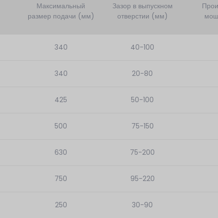
Максимальный
Зазор в выпускном
Прои
размер подачи (мм)
отверстии (мм)
мощ
340
40-100
340
20-80
425
50-100
500
75-150
630
75-200
750
95-220
250
30-90