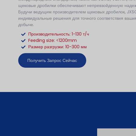
щековые дробилки обеспечивают непревзойденную надеж
Будучи ведущим производителем щековых дробилок, JXS
индивидуальные решения для точного соответствия ваши
добыче.
Производительность: 1-130 т/ч
Feeding size: <1200mm
Размер разгрузки: 10-300 мм
Получить Запрос Сейчас