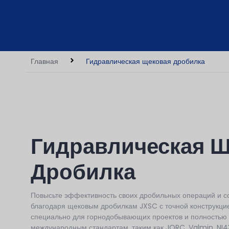
Главная
Гидравлическая щековая дробилка
Гидравлическая 
Дробилка
Повысьте эффективность своих дробильных операций и с
благодаря щековым дробилкам JXSC с точной конструкци
специально для горнодобывающих проектов и полностью
международным стандартам, таким как JORC, Valmin, NI43