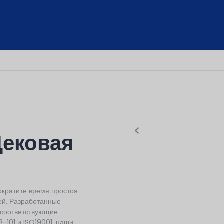
Щековая
ократите время простоя
ей. Разработанные
 соответствующие
-101 и ISO19001, наши