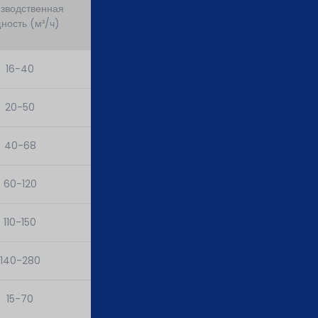
зводственная
Максимальный ход
Мощность (кВт)
ность (м³/ч)
цилиндра (мм)
16-40
150
30
20-50
150
45
40-68
200
55
60-120
200
75
110-150
320
110
140-280
320
132
15-70
150
75