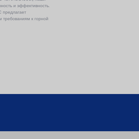
ность и эффективность.
C предлагает
м требованиям к горной