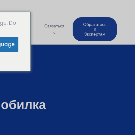
ge. Do
Обратитесь
Компания
Связаться
К
с
Экспертам
guage
робилка