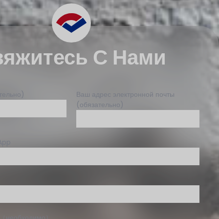
вяжитесь С Нами
тельно)
Ваш адрес электронной почты
(обязательно)
App
е（необходимо）