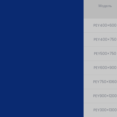
Модель
PEY400×600
PEY400×750
PEY500×750
PEY600×900
PEY750×1060
PEY900×1200
PEY300×1300