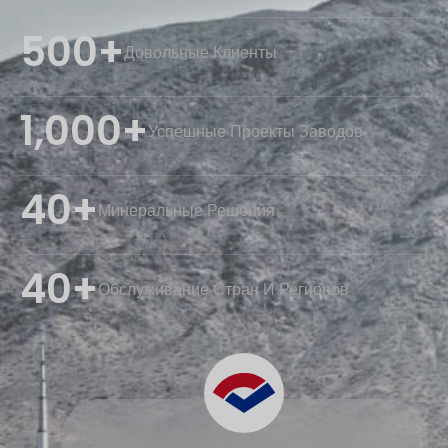
500+
Довольные Клиенты
1,000+
Успешные Проекты Заводов
40+
Минеральные Решения
40+
Обслуживание Стран И Регионов