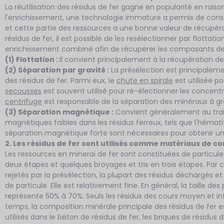
La réutilisation des résidus de fer gagne en popularité en raiso
l'enrichissement, une technologie immature a permis de conser
et cette partie des ressources a une bonne valeur de récupér
résidus de fer, il est possible de les resélectionner par flotta
enrichissement combiné afin de récupérer les composants de
(1) Flottation :
Il convient principalement à la récupération des
(2) Séparation par gravité :
La présélection est principaleme
des résidus de fer. Parmi eux, le
chute en spirale
est utilisée p
secousses
est souvent utilisé pour ré-électionner les concen
centrifuge
est responsable de la séparation des minéraux à gra
(3) Séparation magnétique :
Convient généralement au trai
magnétiques faibles dans les résidus ferreux, tels que l'hémati
séparation magnétique forte sont nécessaires pour obtenir un
2. Les résidus de fer sont utilisés comme matériaux de c
Les ressources en minerai de fer sont constituées de particul
deux étapes et quelques broyages et tris en trois étapes. Par c
rejetés par la présélection, la plupart des résidus déchargés e
de particule. Elle est relativement fine. En général, la taille d
représente 50% à 70%. Seuls les résidus des cours moyen et in
temps, la composition minérale principale des résidus de fer est
utilisés dans le béton de résidus de fer, les briques de résidus