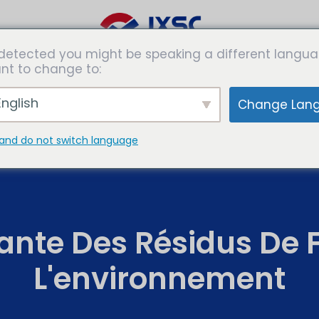
detected you might be speaking a different langua
es de
Solutions
Expertises
Les
nt to change to:
rmation
médias
nglish
Change Lan
and do not switch language
vante Des Résidus De 
L'environnement