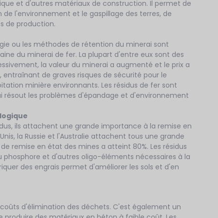
amique et d'autres matériaux de construction. Il permet de
n de l'environnement et le gaspillage des terres, de
s de production.
ogie ou les méthodes de rétention du minerai sont
aine du minerai de fer. La plupart d'entre eux sont des
essivement, la valeur du minerai a augmenté et le prix a
 entraînant de graves risques de sécurité pour le
ation minière environnants. Les résidus de fer sont
ui résout les problèmes d'épandage et d'environnement
ologique
us, ils attachent une grande importance à la remise en
Unis, la Russie et l'Australie attachent tous une grande
 de remise en état des mines a atteint 80%. Les résidus
du phosphore et d'autres oligo-éléments nécessaires à la
briquer des engrais permet d'améliorer les sols et d'en
es coûts d'élimination des déchets. C'est également un
 produire des matériaux en béton à faible coût. Les