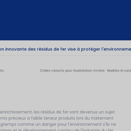
tion innovante des résidus de fer vise à protéger l'environnem
ts.
Cribles vibrants pour l'exploitation minière : Modèles et car
'enrichissement, les résidus de fer sont devenus un sujet
nts précieux à faible teneur produits lors du traitement
s longtemps comme un danger pour l'environnement s'ils ne
mines et le développement continu de l'industrie du fer