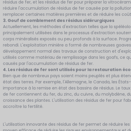
résidus de fer, et les résidus de fer pour préparer la vitrocér
réduire l'accumulation de résidus de fer causée par la pollutio
remplacer certaines matières premières et de réduire les coût
3. Gouf de comblement des résidus sidérurgiques
Actuellement, les méthodes d'extraction telles que la spéléol
principalement utilisées dans le processus d'extraction souterr
corps minéralisés exposés ou peu profonds à la surface. Progr
rebondi. L'exploitation minière a formé de nombreuses goaves,
développement normal des travaux de construction et d'exploit
utilisés comme matériau de remplissage dans les goafs, ce q
causés par l'accumulation de résidus de fer.
4. Les résidus de fer sont utilisés pour la restauration éc
Bien que de nombreux pays soient moins peuplés et plus étend
état des terres. Par exemple, l'Allemagne, le Canada, les États-
importance à la remise en état des bassins de résidus. Le taux
de fer contiennent du fer, du zinc, du cuivre, du molybdène, 
croissance des plantes. L'utilisation des résidus de fer pour fa
accroître la fertilité.
L'utilisation innovante des résidus de fer permet de réduire l
moyen efficace de réduire les risques environnementaux et de