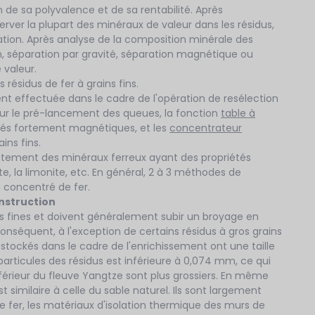
n de sa polyvalence et de sa rentabilité. Après
ver la plupart des minéraux de valeur dans les résidus,
ation. Après analyse de la composition minérale des
tion, séparation par gravité, séparation magnétique ou
 valeur.
 résidus de fer à grains fins.
nt effectuée dans le cadre de l'opération de resélection
our le pré-lancement des queues, la fonction
table à
trés fortement magnétiques, et les
concentrateur
ins fins.
tement des minéraux ferreux ayant des propriétés
te, la limonite, etc. En général, 2 à 3 méthodes de
 concentré de fer.
onstruction
es fines et doivent généralement subir un broyage en
onséquent, à l'exception de certains résidus à gros grains
t stockés dans le cadre de l'enrichissement ont une taille
es particules des résidus est inférieure à 0,074 mm, ce qui
férieur du fleuve Yangtze sont plus grossiers. En même
 similaire à celle du sable naturel. Ils sont largement
 de fer, les matériaux d'isolation thermique des murs de