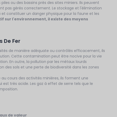
iles ou des bassins près des sites miniers. Ils peuvent
nt pas gérés correctement. Le stockage et l'élimination
u et constituer un danger physique pour la faune et les
if sur l'environnement, il existe des moyens
s De Fer
 traités de manière adéquate ou contrôlés efficacement, ils
lution. Cette contamination peut être nocive pour la vie
n. En outre, la pollution par les métaux lourds
n des sols et une perte de biodiversité dans les zones
 au cours des activités minières, ils forment une
 est très acide. Les gaz à effet de serre tels que le
mposition.
raux de valeur