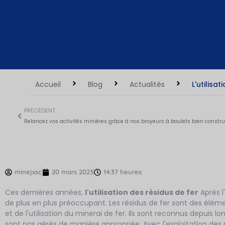
Accueil
Blog
Actualités
L'utilisa
PRÉCÉDENT
Relancez vos activités minières grâce à nos broyeurs à boulets bien construi
minejxsc
20 mars 2023
14:37 heures
Ces dernières années,
l'utilisation des résidus de fer
Après l
de plus en plus préoccupant. Les résidus de fer sont des éléme
et de l'utilisation du minerai de fer. Ils sont reconnus depui
sont pas gérés de manière appropriée. Avec l'exploitation des 