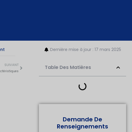
ent
Dernière mise à jour : 17 mars 2025
SUIVANT
Table Des Matières
actéristiques
Demande De
Renseignements