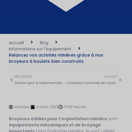
Accueil
Blog
Informations sur l'équipement
Relancez vos activités minières grâce à nos
broyeurs à boulets bien construits.
PRÉCÉDENT
SUIVANT
Solution pour le traitement des minerais sulfurés
L'utilisation innovante des résidus de fer vise à protéger l'environnement
minejxsc
2 mars 2023
17:10 heures
Broyeurs à billes pour l'exploitation minière
sont
équipements mécaniques et de broyage
importants
Dans l'industrie minière, ils sont utilisés