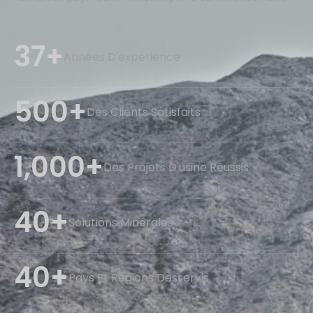
37+
Années D'expérience
500+
Des Clients Satisfaits
1,000+
Des Projets D'usine Réussis
40+
Solutions Minérales
40+
Pays Et Régions Desservis