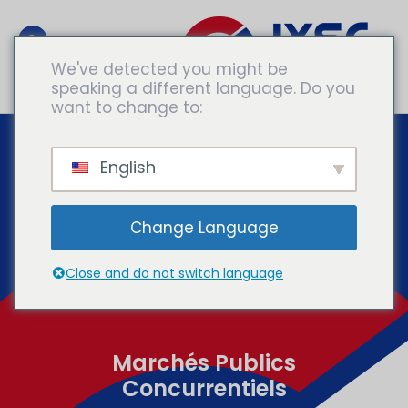
We've detected you might be
speaking a different language. Do you
Consulter Des Experts
want to change to:
English
Change Language
Close and do not switch language
Marchés Publics
Concurrentiels