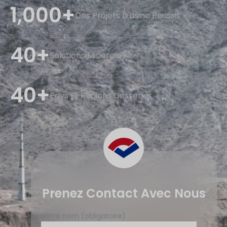
1,000+
Des Projets D'usine Réussis
40+
Solutions Minérales
40+
Pays Et Régions Desservis
Prenez Contact Avec Nous
Votre nom (obligatoire)