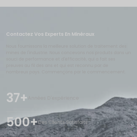
Contactez Vos Experts En Minéraux
Nous fournissons la meilleure solution de traitement des
mines de l'industrie. Nous concevons nos produits dans un
souci de performance et d'efficacité, qui a fait ses
preuves au fil des ans et qui est reconnu par de
nombreux pays. Commençons par le commencement.
37+
Années D'expérience
500+
Des Clients Satisfaits