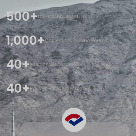
500+
Des Clients Satisfaits
1,000+
Des Projets D'usine Réussis
40+
Solutions Minérales
40+
Pays Et Régions Desservis