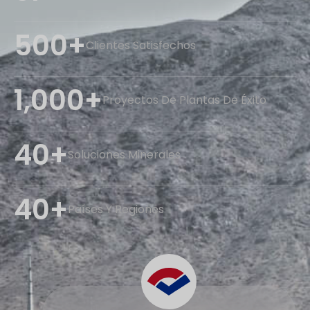
500+
Clientes Satisfechos
1,000+
Proyectos De Plantas De Éxito
40+
Soluciones Minerales
40+
Países Y Regiones