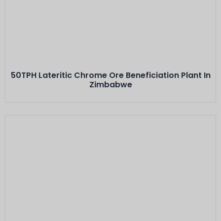
Este Es El Título
Minerals: Lateritic Alluvial Chrome Ore
Capacity: 50 TPH···
50TPH Lateritic Chrome Ore Beneficiation Plant In
Zimbabwe
Este Es El Título