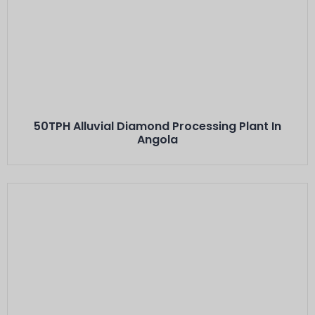
Este Es El Título
50TPH Alluvial Diamond Processing Plant In
Angola