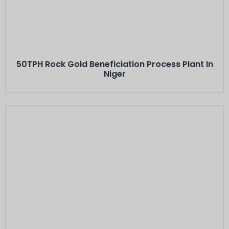
Minerals: Hard Rock Gold Ores
Capacity: 50 TPH···
50TPH Rock Gold Beneficiation Process Plant In
Niger
Este Es El Título