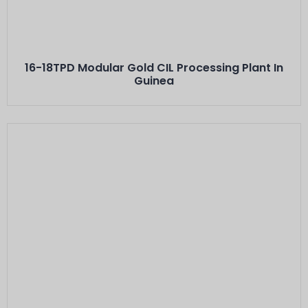
Minerals: Hard Rock Gold Ores
Capacity: 16-18 TPD···
16-18TPD Modular Gold CIL Processing Plant In
Guinea
Este Es El Título
Minerals: Stibnite ( Antimony) between 30% -
40% grade