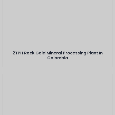
Este Es El Título
Minerals: Hard Rock Gold Ores
Capacity: 2 TPH···
2TPH Rock Gold Mineral Processing Plant In
Colombia