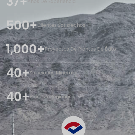
37+
Años De Experiencia
500+
Clientes Satisfechos
1,000+
Proyectos De Plantas De Éxito
40+
Soluciones Minerales
40+
Países Y Regiones