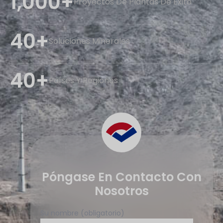
1,000+
Proyectos De Plantas De Éxito
40+
Soluciones Minerales
40+
Países Y Regiones
Póngase En Contacto Con
Nosotros
Su nombre (obligatorio)