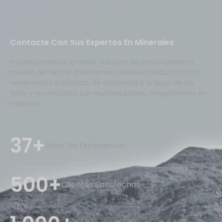
Contacte Con Sus Expertos En Minerales
Proporcionamos la mejor solución de procesamiento
minero del sector. Diseñamos nuestros productos con
rendimiento y eficacia, de confianza a lo largo de los
años y reconocidos por muchos países. Pongámonos en
marcha.
37+
Años De Experiencia
500+
Clientes Satisfechos