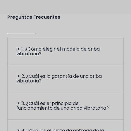
4YK1860
4
Preguntas Frecuentes
4YK2160
4
4YK2460
4
1. ¿Cómo elegir el modelo de criba
vibratoria?
4YK2770
4
2. ¿Cuál es la garantía de una criba
vibratoria?
3. ¿Cuál es el principio de
funcionamiento de una criba vibratoria?
4. ¿Cuál es el plazo de entrega de la