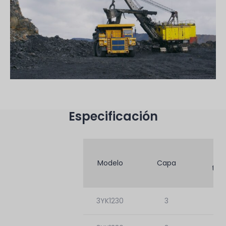
Especificación
Tam
Modelo
Capa
tam
3YK1230
3