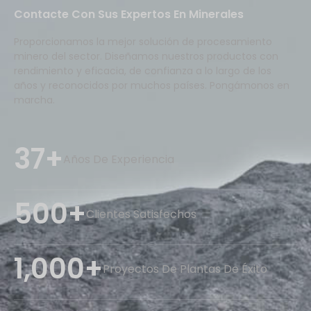
Contacte Con Sus Expertos En Minerales
Proporcionamos la mejor solución de procesamiento
minero del sector. Diseñamos nuestros productos con
rendimiento y eficacia, de confianza a lo largo de los
años y reconocidos por muchos países. Pongámonos en
marcha.
37+
Años De Experiencia
500+
Clientes Satisfechos
1,000+
Proyectos De Plantas De Éxito