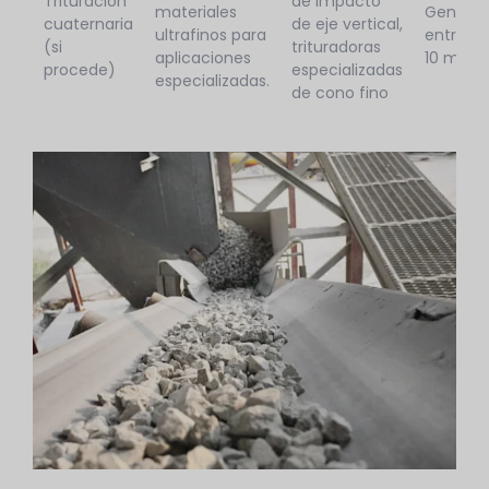
Trituración
de impacto
materiales
Genera
cuaternaria
de eje vertical,
ultrafinos para
entre 1
(si
trituradoras
aplicaciones
10 mm
procede)
especializadas
especializadas.
de cono fino