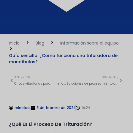
Inicio
Blog
Información sobre el equipo
Guía sencilla: ¿Cómo funciona una trituradora de
mandíbulas?
ANTERIOR
SIGUIENTE
Cribas vibratorias para minería: Modelos y características
Soluciones de procesamiento de minerales: Exploración de los tipos de trituradoras de mandíbulas
minejxsc
5 de febrero de 2024
16:24
¿Qué Es El Proceso De Trituración?