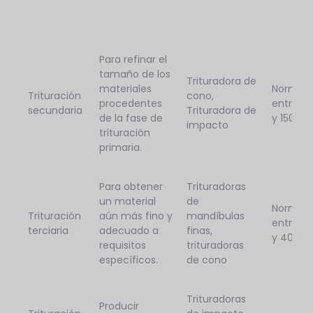
Para refinar el
tamaño de los
Trituradora de
materiales
Normal
Trituración
cono,
procedentes
entre 1
secundaria
Trituradora de
de la fase de
y 150 m
impacto
trituración
primaria.
Para obtener
Trituradoras
un material
de
Normalm
Trituración
aún más fino y
mandíbulas
entre 2
terciaria
adecuado a
finas,
y 40 m
requisitos
trituradoras
específicos.
de cono
Trituradoras
Producir