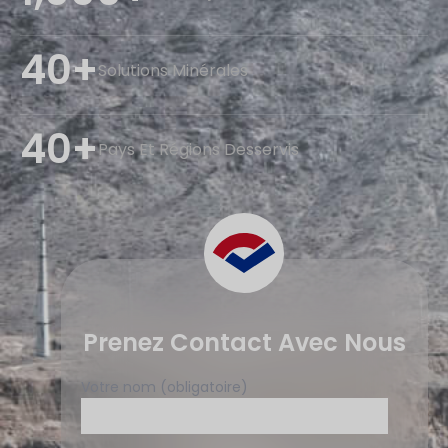
40+
Solutions Minérales
40+
Pays Et Régions Desservis
Prenez Contact Avec Nous
Votre nom (obligatoire)