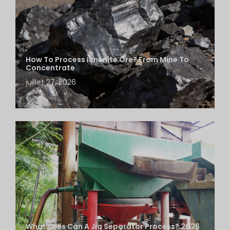
How To Process Ilmenite Ore? From Mine To
Concentrate
juillet 27, 2026
What Ores Can A Jig Separator Process? 2026