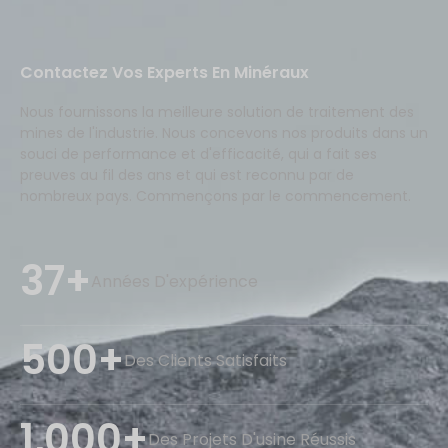
Contactez Vos Experts En Minéraux
Nous fournissons la meilleure solution de traitement des
mines de l'industrie. Nous concevons nos produits dans un
souci de performance et d'efficacité, qui a fait ses
preuves au fil des ans et qui est reconnu par de
nombreux pays. Commençons par le commencement.
37+
Années D'expérience
500+
Des Clients Satisfaits
1,000+
Des Projets D'usine Réussis