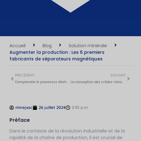
Accueil
Blog
Solution minérale
Augmenter la production : Les 6 premiers
fabricants de séparateurs magnétiques
PRÉCÉDENT
SUIVANT
Comprendre le processus d'extraction de l'or : Un guide complet
La conception des cribles vibrants démystifiée : Types et avantages
minejxsc
26 juillet 2024
2:55 p.m.
Préface
Dans le contexte de la révolution industrielle et de la
rapidité de la chaîne de production, il est crucial de