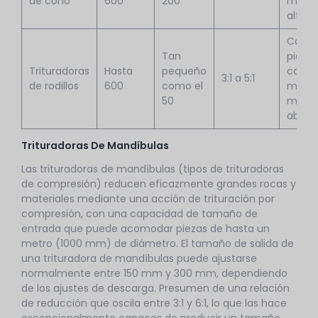
de cono
600
200
media
alta
Carbó
Tan
piedra
Trituradoras
Hasta
pequeño
caliza,
3:1 a 5:1
de rodillos
600
como el
mater
50
meno
abrasi
Trituradoras De Mandíbulas
Las trituradoras de mandíbulas (tipos de trituradoras
de compresión) reducen eficazmente grandes rocas y
materiales mediante una acción de trituración por
compresión, con una capacidad de tamaño de
entrada que puede acomodar piezas de hasta un
metro (1000 mm) de diámetro. El tamaño de salida de
una trituradora de mandíbulas puede ajustarse
normalmente entre 150 mm y 300 mm, dependiendo
de los ajustes de descarga. Presumen de una relación
de reducción que oscila entre 3:1 y 6:1, lo que las hace