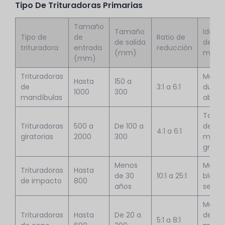
Tipo De Trituradoras Primarias
Tamaño
Tamaño
Idone
Tipo de
de
Ratio de
de salida
del
trituradora
entrada
reducción
(mm)
mater
(mm)
Trituradoras
Materi
Hasta
150 a
de
3:1 a 6:1
duros 
1000
300
mandíbulas
abrasi
Tama
Trituradoras
500 a
De 100 a
de pi
4:1 a 6:1
giratorias
2000
300
muy
grand
Menos
Materi
Trituradoras
Hasta
de 30
10:1 a 25:1
bland
de impacto
800
años
semid
Materi
Trituradoras
Hasta
De 20 a
de du
5:1 a 8:1