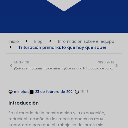
Inicio
Blog
Información sobre el equipo
Trituración primaria: lo que hay que saber
ANTERIOR
SIGUIENTE
¿Qué es el tratamiento de minerales y sus etapas?
¿Qué es una trituradora de cono y cómo funciona?
minejxsc
23 de febrero de 2024
13:48
Introducción
En el mundo de la construcción y la excavación,
reducir el tamaño de las rocas grandes es muy
importante para que el trabajo se desarrolle sin