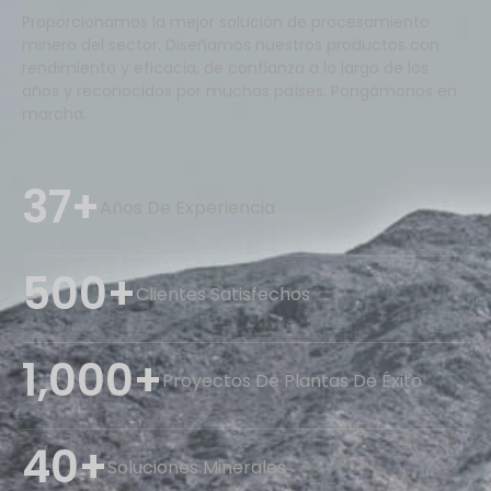
Proporcionamos la mejor solución de procesamiento
minero del sector. Diseñamos nuestros productos con
rendimiento y eficacia, de confianza a lo largo de los
años y reconocidos por muchos países. Pongámonos en
marcha.
37+
Años De Experiencia
500+
Clientes Satisfechos
1,000+
Proyectos De Plantas De Éxito
40+
Soluciones Minerales