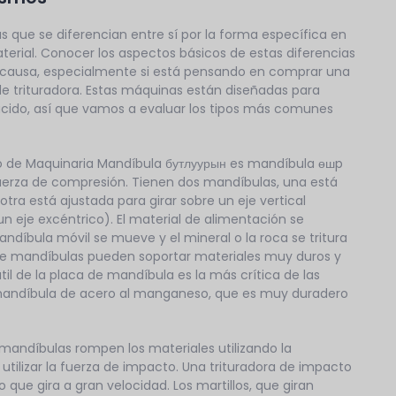
 que se diferencian entre sí por la forma específica en
terial. Conocer los aspectos básicos de estas diferencias
 causa, especialmente si está pensando en comprar una
de trituradora. Estas máquinas están diseñadas para
ucido, así que vamos a evaluar los tipos más comunes
o de Maquinaria Mandíbula бутлуурын es mandíbula өшp
 fuerza de compresión. Tienen dos mandíbulas, una está
otra está ajustada para girar sobre un eje vertical
 eje excéntrico). El material de alimentación se
ndíbula móvil se mueve y el mineral o la roca se tritura
s de mandíbulas pueden soportar materiales muy duros y
útil de la placa de mandíbula es la más crítica de las
e mandíbula de acero al manganeso, que es muy duradero
 mandíbulas rompen los materiales utilizando la
utilizar la fuerza de impacto. Una trituradora de impacto
 que gira a gran velocidad. Los martillos, que giran