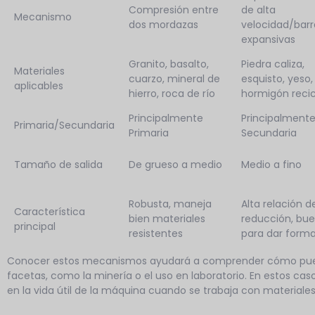
Compresión entre
de alta
Mecanismo
dos mordazas
velocidad/barr
expansivas
Granito, basalto,
Piedra caliza,
Materiales
cuarzo, mineral de
esquisto, yeso, 
aplicables
hierro, roca de río
hormigón reci
Principalmente
Principalment
Primaria/Secundaria
Primaria
Secundaria
Tamaño de salida
De grueso a medio
Medio a fino
Robusta, maneja
Alta relación d
Característica
bien materiales
reducción, bu
principal
resistentes
para dar form
Conocer estos mecanismos ayudará a comprender cómo puede
facetas, como la minería o el uso en laboratorio. En estos c
en la vida útil de la máquina cuando se trabaja con materiales