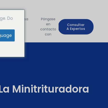
ge. Do
Empresa
Póngase
n
en
Consultar
A Expertos
contacto
con
guage
La Minitrituradora