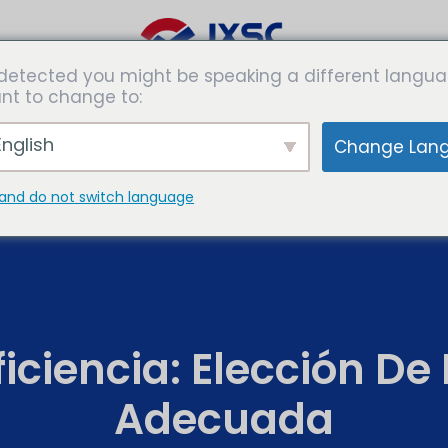
detected you might be speaking a different langua
e
Soluciones
Especialidades
Medios de
nt to change to:
ción
comunicació
nglish
Change Lan
and do not switch language
iciencia: Elección De 
Adecuada