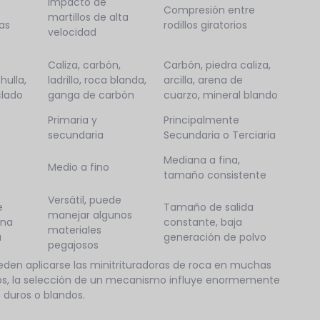
Impacto de
Compresión entre
martillos de alta
as
rodillos giratorios
velocidad
Caliza, carbón,
Carbón, piedra caliza,
hulla,
ladrillo, roca blanda,
arcilla, arena de
clado
ganga de carbón
cuarzo, mineral blando
e
Primaria y
Principalmente
secundaria
Secundaria o Terciaria
Mediana a fina,
Medio a fino
tamaño consistente
Versátil, puede
e
Tamaño de salida
manejar algunos
ena
constante, baja
materiales
a
generación de polvo
pegajosos
n aplicarse las minitrituradoras de roca en muchas
asos, la selección de un mecanismo influye enormemente
 duros o blandos.