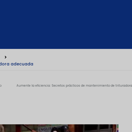
uradora adecuada
o