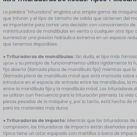
La palabra "trituradora" engloba una amplia gama de máquinas
que trituran y el tipo de tamaño de salida que obtienen del ma
es importante para tomar una decisión con conocimiento de
minitrituradora de mandíbulas en venta o cualquier otro tipo 
suministrar una presión hidráulica extrema en un espacio red
que tenemos disponibles:
● Trituradoras de mandíbulas:
Sin duda, el tipo más famos
үргэн y su principio de funcionamiento utiliza rígidamente la
fija abierta (llamada placa de mandíbula fija) mientras que la 
(llamada placa de mandíbula móvil que está montada sobre un
introduce en el espacio de entrada entre las mandíbulas, la ma
entre la mandíbula fija y la mandíbula móvil. Las trituradora
se utilizan con frecuencia para la trituración primaria. La vida 
piezas pesadas de la máquina y, por lo tanto, está hecha d
para los materiales más duros.
● Trituradoras de impacto:
Mientras que las trituradoras de
compresión, las trituradoras de impacto están diseñadas para 
típica tiene un rotor equipado con martillos o barra de impacto