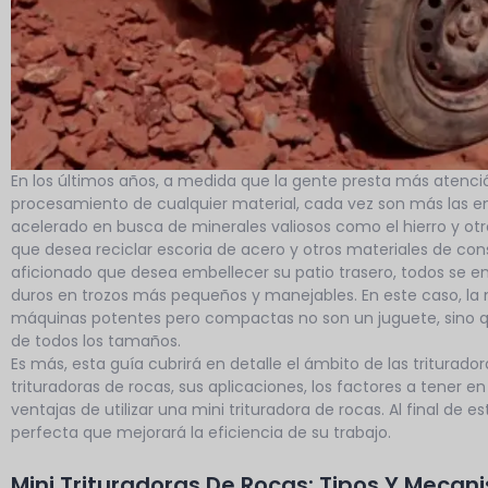
En los últimos años, a medida que la gente presta más atenció
procesamiento de cualquier material, cada vez son más las e
acelerado en busca de minerales valiosos como el hierro y otr
que desea reciclar escoria de acero y otros materiales de co
aficionado que desea embellecer su patio trasero, todos se enf
duros en trozos más pequeños y manejables. En este caso, la m
máquinas potentes pero compactas no son un juguete, sino qu
de todos los tamaños.
Es más, esta guía cubrirá en detalle el ámbito de las triturador
trituradoras de rocas, sus aplicaciones, los factores a tener en
ventajas de utilizar una mini trituradora de rocas. Al final de e
perfecta que mejorará la eficiencia de su trabajo.
Mini Trituradoras De Rocas: Tipos Y Mecan