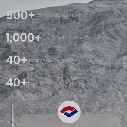
500+
Des Clients Satisfaits
1,000+
Des Projets D'usine Réussis
40+
Solutions Minérales
40+
Pays Et Régions Desservis