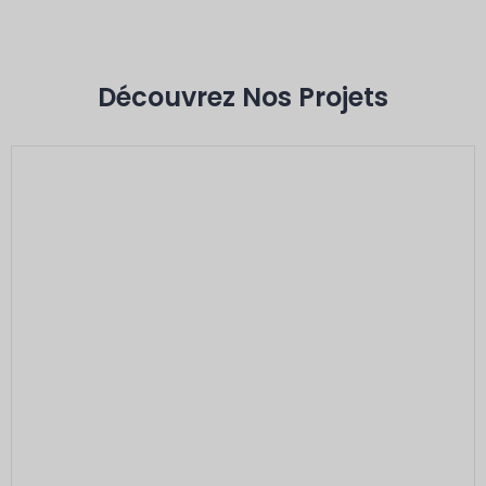
Découvrez Nos Projets
Voici L'intitulé
Minerals: Hard Rock Gold Ores
Capacity: 2 TPH···