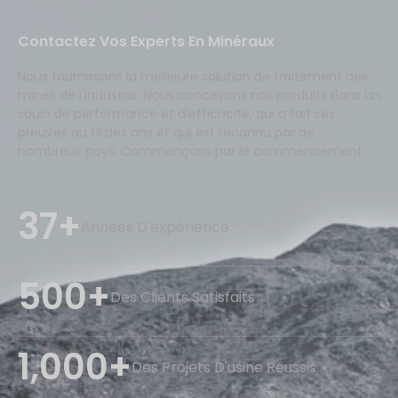
Contactez Vos Experts En Minéraux
Nous fournissons la meilleure solution de traitement des
mines de l'industrie. Nous concevons nos produits dans un
souci de performance et d'efficacité, qui a fait ses
preuves au fil des ans et qui est reconnu par de
nombreux pays. Commençons par le commencement.
37+
Années D'expérience
500+
Des Clients Satisfaits
1,000+
Des Projets D'usine Réussis