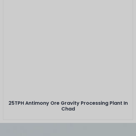
Voici L'intitulé
Minerals: Stibnite ( Antimony) between 30% -
40% grade
Capacity: 25 TPH···
25TPH Antimony Ore Gravity Processing Plant In
Chad