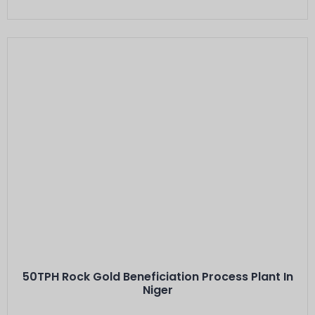
Voici L'intitulé
Minerals: Hard Rock Gold Ores
Capacity: 50 TPH···
50TPH Rock Gold Beneficiation Process Plant In
Niger