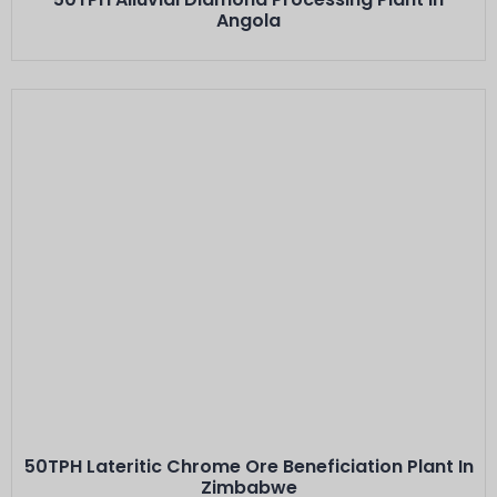
Angola
Voici L'intitulé
Minerals: Lateritic Alluvial Chrome Ore
Capacity: 50 TPH···
50TPH Lateritic Chrome Ore Beneficiation Plant In
Zimbabwe