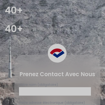
40+
Solutions Minérales
40+
Pays Et Régions Desservis
Prenez Contact Avec Nous
Votre nom (obligatoire)
Votre adresse électronique (obligatoire)