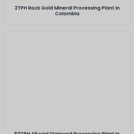
2TPH Rock Gold Mineral Processing Plant In
Colombia
Voici L'intitulé
50TPH Alluvial Diamond Processing Plant In