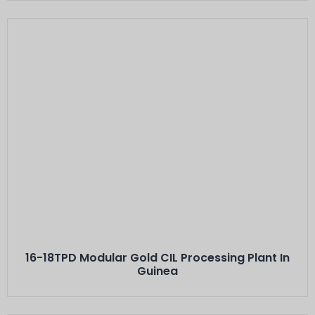
Voici L'intitulé
Minerals: Hard Rock Gold Ores
Capacity: 16-18 TPD···
16-18TPD Modular Gold CIL Processing Plant In
Guinea