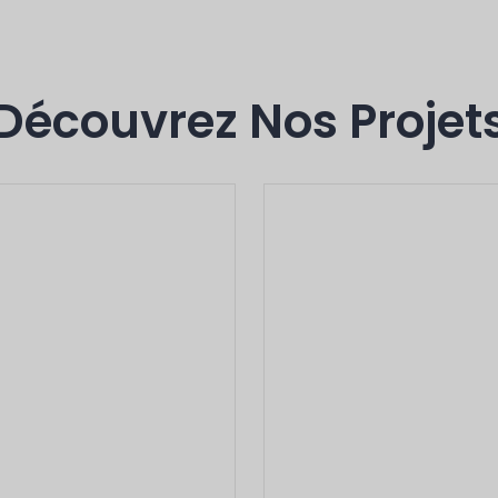
Découvrez Nos Projet
Voici
L'intitu
Voici
'intitulé
Minerals: Lateritic All
Chrome Ore