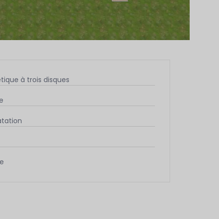
ique à trois disques
le
tation
e