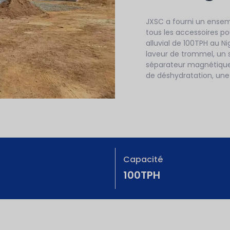
JXSC a fourni un ense
tous les accessoires po
alluvial de 100TPH au N
laveur de trommel, un s
séparateur magnétique à
de déshydratation, un
Capacité
100TPH