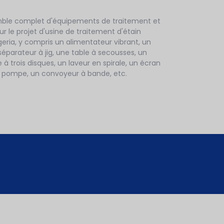
mble complet d'équipements de traitement et
ur le projet d'usine de traitement d'étain
igeria, y compris un alimentateur vibrant, un
éparateur à jig, une table à secousses, un
 trois disques, un laveur en spirale, un écran
e pompe, un convoyeur à bande, etc.