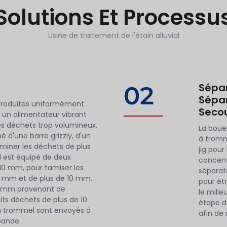
Solutions Et Processu
Usine de traitement de l'étain alluvial
Sépar
02
Sépar
ntroduites uniformément
Seco
 un alimentateur vibrant
 les déchets trop volumineux.
La boue
é d'une barre grizzly, d'un
à tromm
iner les déchets de plus
jig pour
 est équipé de deux
concent
0 mm, pour tamiser les
séparat
0 mm et de plus de 10 mm.
pour êtr
70 mm provenant de
le mili
tits déchets de plus de 10
étape d
à trommel sont envoyés à
afin de
bande.