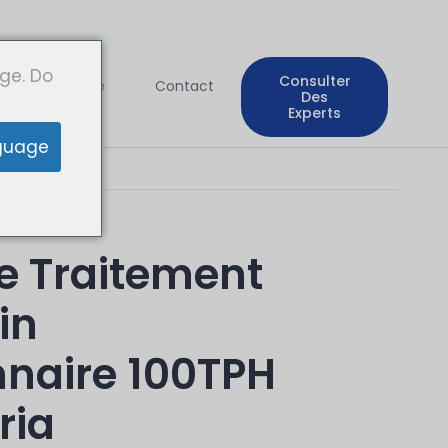
ge. Do
Consulter
Entreprise
Contact
Des
Experts
guage
e Traitement
in
nnaire 100TPH
ria