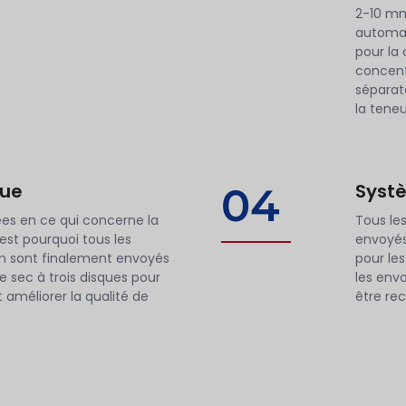
2-10 mm
automat
pour la
concent
séparate
la teneu
que
Syst
04
ées en ce qui concerne la
Tous les
'est pourquoi tous les
envoyés
m sont finalement envoyés
pour les
 sec à trois disques pour
les env
 améliorer la qualité de
être rec