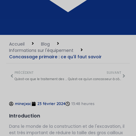
Accueil
Blog
Informations sur l'équipement
Concassage primaire : ce qu'il faut savoir
PRÉCÉDENT
SUIVANT
Qu'est-ce que le traitement des minerais et ses étapes ?
Qu'est-ce qu'un concasseur à cône et comment fonctionne-t-il ?
minejxsc
23 février 2024
13:48 heures
Introduction
Dans le monde de la construction et de l'excavation, il
est très important de réduire la taille des gros cailloux