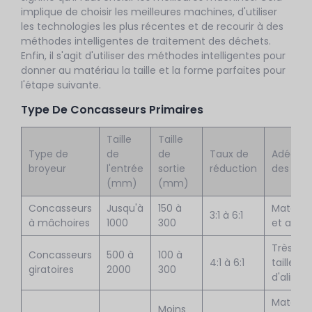
implique de choisir les meilleures machines, d'utiliser
les technologies les plus récentes et de recourir à des
méthodes intelligentes de traitement des déchets.
Enfin, il s'agit d'utiliser des méthodes intelligentes pour
donner au matériau la taille et la forme parfaites pour
l'étape suivante.
Type De Concasseurs Primaires
Taille
Taille
Type de
de
de
Taux de
Adéquat
broyeur
l'entrée
sortie
réduction
des mat
(mm)
(mm)
Concasseurs
Jusqu'à
150 à
Matéria
3:1 à 6:1
à mâchoires
1000
300
et abras
Très gr
Concasseurs
500 à
100 à
4:1 à 6:1
tailles
giratoires
2000
300
d'alime
Matéria
Moins