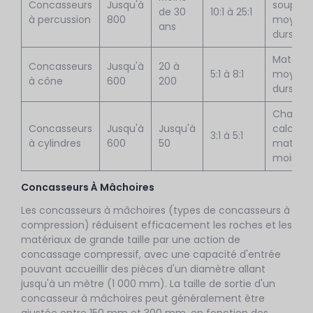
Concasseurs
Jusqu'à
souples
de 30
10:1 à 25:1
à percussion
800
moyen
ans
durs
Matéria
Concasseurs
Jusqu'à
20 à
5:1 à 8:1
moyen
à cône
600
200
durs à d
Charbon
Concasseurs
Jusqu'à
Jusqu'à
calcaire
3:1 à 5:1
à cylindres
600
50
matéria
moins a
Concasseurs À Mâchoires
Les concasseurs à mâchoires (types de concasseurs à
compression) réduisent efficacement les roches et les
matériaux de grande taille par une action de
concassage compressif, avec une capacité d'entrée
pouvant accueillir des pièces d'un diamètre allant
jusqu'à un mètre (1 000 mm). La taille de sortie d'un
concasseur à mâchoires peut généralement être