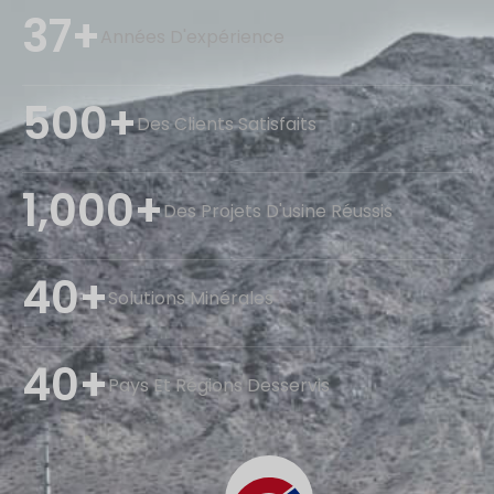
37+
Années D'expérience
500+
Des Clients Satisfaits
1,000+
Des Projets D'usine Réussis
40+
Solutions Minérales
40+
Pays Et Régions Desservis