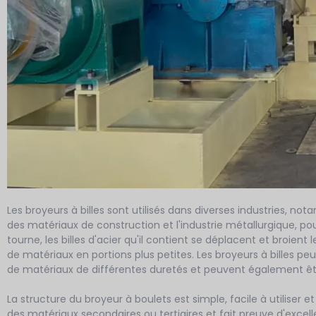
Les broyeurs à billes sont utilisés dans diverses industries, nota
des matériaux de construction et l'industrie métallurgique, pou
tourne, les billes d'acier qu'il contient se déplacent et broien
de matériaux en portions plus petites. Les broyeurs à billes pe
de matériaux de différentes duretés et peuvent également être
La structure du broyeur à boulets est simple, facile à utiliser et
des matériaux secondaires ou tertiaires et fait preuve d'excell