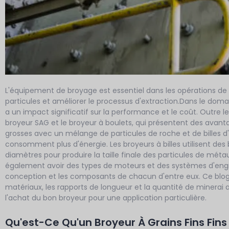
L'équipement de broyage est essentiel dans les opérations de 
particules et améliorer le processus d'extraction.Dans le dom
a un impact significatif sur la performance et le coût. Outre le 
broyeur SAG et le broyeur à boulets, qui présentent des avanta
grosses avec un mélange de particules de roche et de billes d'
consomment plus d'énergie. Les broyeurs à billes utilisent des b
diamètres pour produire la taille finale des particules de mét
également avoir des types de moteurs et des systèmes d'engr
conception et les composants de chacun d'entre eux. Ce blog p
matériaux, les rapports de longueur et la quantité de minerai 
l'achat du bon broyeur pour une application particulière.
Qu'est-Ce Qu'un Broyeur À Grains Fins Fins