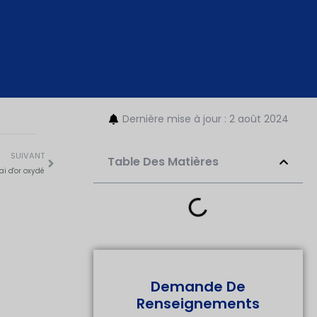
Dernière mise à jour : 2 août 2024
SUIVANT
Table Des Matières
i d'or oxydé
Demande De
Renseignements