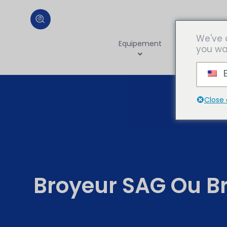
We've 
Equipement
Usin
you wa
transfo
E
Close 
Broyeur SAG Ou Br