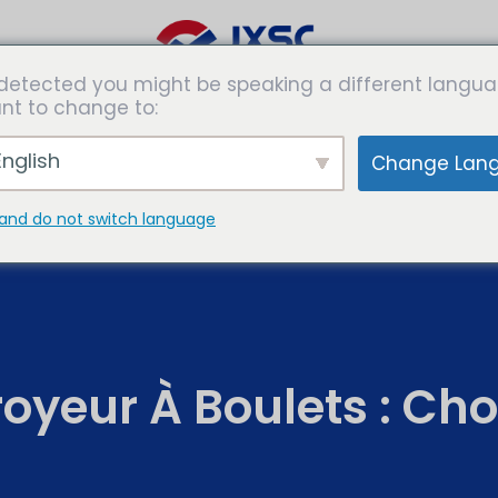
detected you might be speaking a different langua
es de
Solutions
Expertises
Les
nt to change to:
rmation
médias
nglish
Change Lan
and do not switch language
oyeur À Boulets : Choi