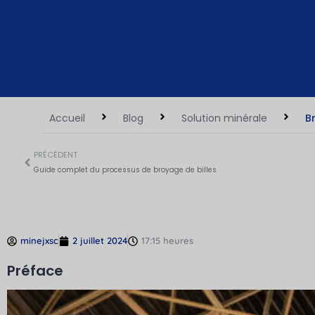
Accueil
Blog
Solution minérale
B
PRÉCÉDENT
Guide complet du processus de broyage de billes
minejxsc
2 juillet 2024
17:15 heures
Préface