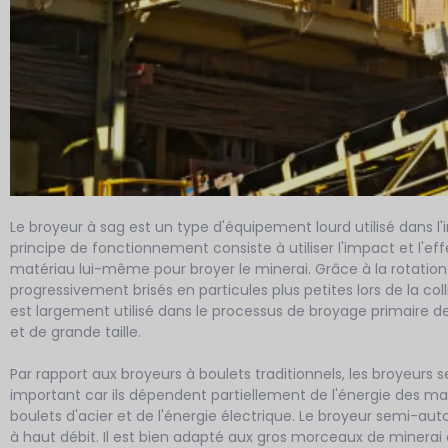
Le broyeur à sag est un type d'équipement lourd utilisé dans 
principe de fonctionnement consiste à utiliser l'impact et l'eff
matériau lui-même pour broyer le minerai. Grâce à la rotation
progressivement brisés en particules plus petites lors de la colli
est largement utilisé dans le processus de broyage primaire d
et de grande taille.
Par rapport aux broyeurs à boulets traditionnels, les broyeur
important car ils dépendent partiellement de l'énergie des 
boulets d'acier et de l'énergie électrique. Le broyeur semi-au
à haut débit. Il est bien adapté aux gros morceaux de minerai 