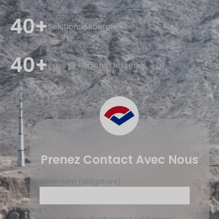
40+
Solutions Minérales
40+
Pays Et Régions Desservis
Prenez Contact Avec Nous
Votre nom (obligatoire)