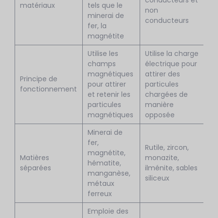
conducteurs et
matériaux
tels que le
non
minerai de
conducteurs
fer, la
magnétite
Utilise les
Utilise la charge
champs
électrique pour
magnétiques
attirer des
Principe de
pour attirer
particules
fonctionnement
et retenir les
chargées de
particules
manière
magnétiques
opposée
Minerai de
fer,
Rutile, zircon,
magnétite,
Matières
monazite,
hématite,
séparées
ilménite, sables
manganèse,
siliceux
métaux
ferreux
Emploie des