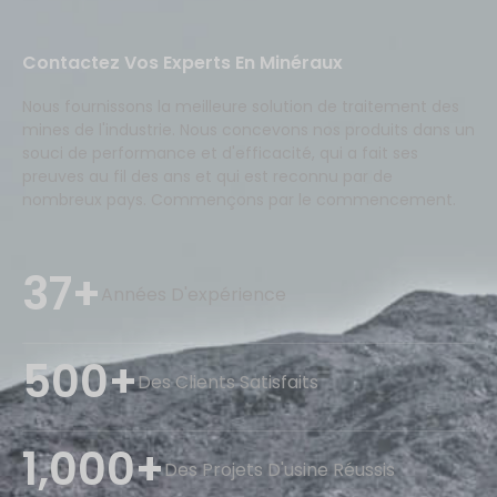
Contactez Vos Experts En Minéraux
Nous fournissons la meilleure solution de traitement des
mines de l'industrie. Nous concevons nos produits dans un
souci de performance et d'efficacité, qui a fait ses
preuves au fil des ans et qui est reconnu par de
nombreux pays. Commençons par le commencement.
37+
Années D'expérience
500+
Des Clients Satisfaits
1,000+
Des Projets D'usine Réussis