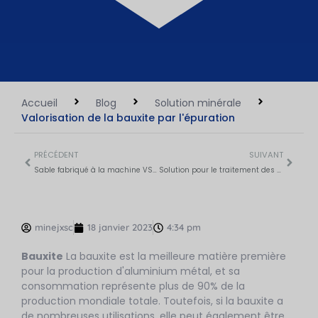
Accueil
Blog
Solution minérale
Valorisation de la bauxite par l'épuration
PRÉCÉDENT
SUIVANT
Sable fabriqué à la machine VS sable naturel
Solution pour le traitement des minerais sulfurés
minejxsc
18 janvier 2023
4:34 pm
Bauxite
La bauxite est la meilleure matière première
pour la production d'aluminium métal, et sa
consommation représente plus de 90% de la
production mondiale totale. Toutefois, si la bauxite a
de nombreuses utilisations, elle peut également être