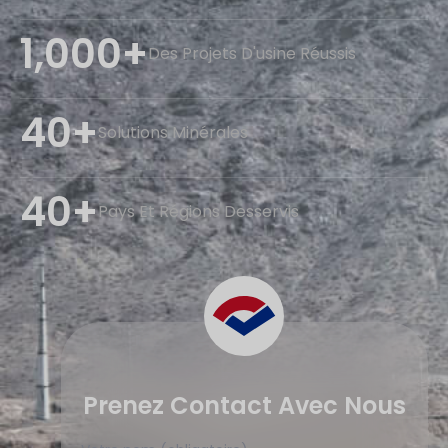
1,000+
Des Projets D'usine Réussis
40+
Solutions Minérales
40+
Pays Et Régions Desservis
Prenez Contact Avec Nous