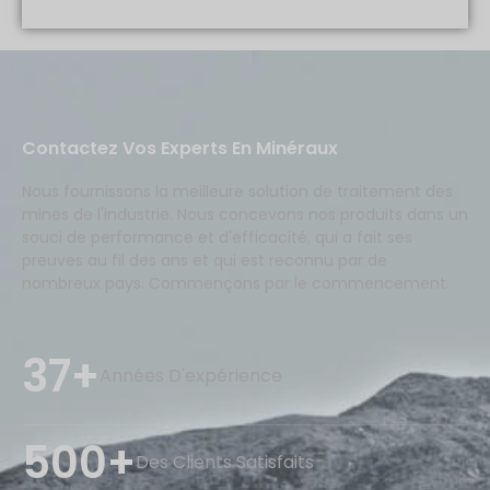
Contactez Vos Experts En Minéraux
Nous fournissons la meilleure solution de traitement des
mines de l'industrie. Nous concevons nos produits dans un
souci de performance et d'efficacité, qui a fait ses
preuves au fil des ans et qui est reconnu par de
nombreux pays. Commençons par le commencement.
37+
Années D'expérience
500+
Des Clients Satisfaits