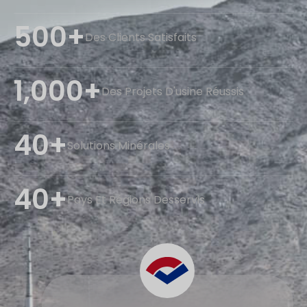
500+
Des Clients Satisfaits
1,000+
Des Projets D'usine Réussis
40+
Solutions Minérales
40+
Pays Et Régions Desservis